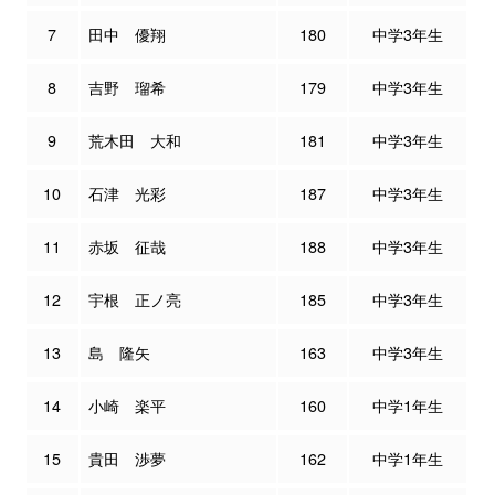
7
田中 優翔
180
中学3年生
8
吉野 瑠希
179
中学3年生
9
荒木田 大和
181
中学3年生
10
石津 光彩
187
中学3年生
11
赤坂 征哉
188
中学3年生
12
宇根 正ノ亮
185
中学3年生
13
島 隆矢
163
中学3年生
14
小崎 楽平
160
中学1年生
15
貴田 渉夢
162
中学1年生