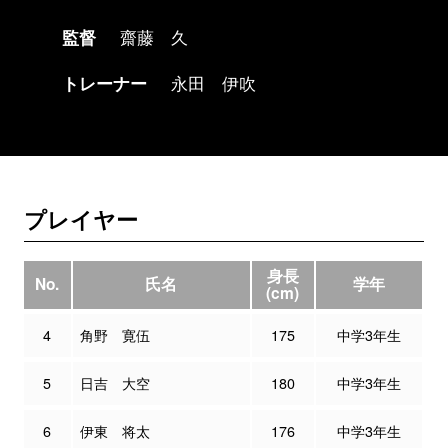
監督
齋藤 久
トレーナー
永田 伊吹
プレイヤー
身長
No.
氏名
学年
(cm)
4
角野 寛伍
175
中学3年生
5
日吉 大空
180
中学3年生
6
伊東 将太
176
中学3年生