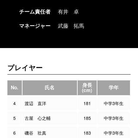
チーム責任者
有井 卓
マネージャー
武藤 拓馬
プレイヤー
身長
No.
氏名
学年
(cm)
4
渡辺 直洋
181
中学3年生
5
古屋 心之輔
185
中学3年生
6
磯谷 壮真
183
中学3年生