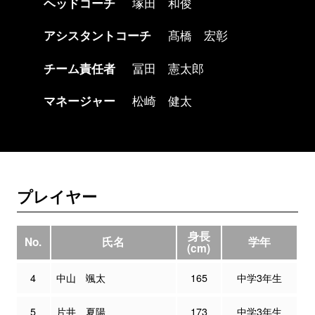
ヘッドコーチ
塚田 和俊
アシスタントコーチ
髙橋 宏彰
チーム責任者
冨田 憲太郎
マネージャー
松崎 健太
プレイヤー
身長
No.
氏名
学年
(cm)
4
中山 颯太
165
中学3年生
5
片井 夏陽
173
中学3年生