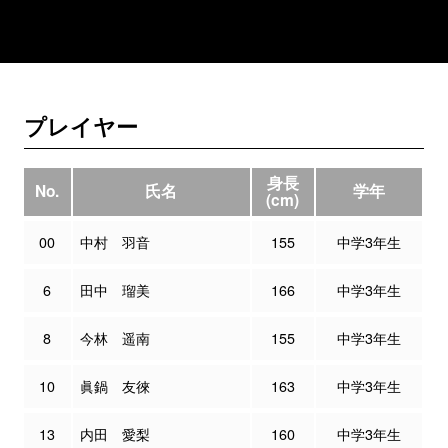
プレイヤー
身長
No.
氏名
学年
(cm)
00
中村 羽音
155
中学3年生
6
田中 瑠美
166
中学3年生
8
今林 遥南
155
中学3年生
10
眞鍋 友徠
163
中学3年生
13
内田 愛梨
160
中学3年生