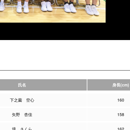
氏名
身長
(cm)
下之薗 空心
160
矢野 杏佳
158
境 さくら
162