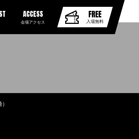
ST
ACCESS
FREE
入場無料
会場アクセス
崎）