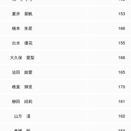
夏井 紫帆
153
橋本 朱星
166
出水 優花
155
大久保 愛梨
166
迫田 姫愛
165
椎葉 輝里
170
柳田 緋莉
161
山方 凜
162
倉橋 桜
164