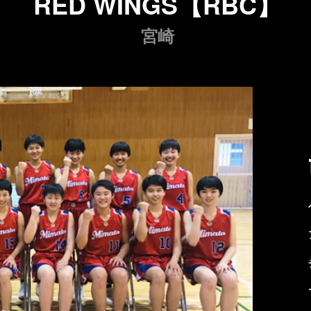
RED WINGS【RBC】
宮崎